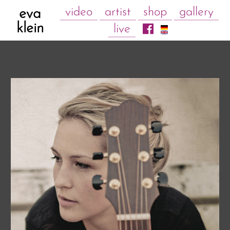
video
artist
shop
gallery
eva
klein
live